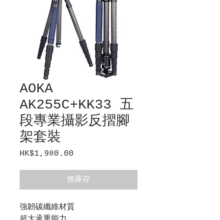
AOKA
AK255C+KK33 五
段專業攝影反摺腳
架套裝
HK$1,980.00
價
格
無庫存
強韌碳纖維材質
超大承重能力