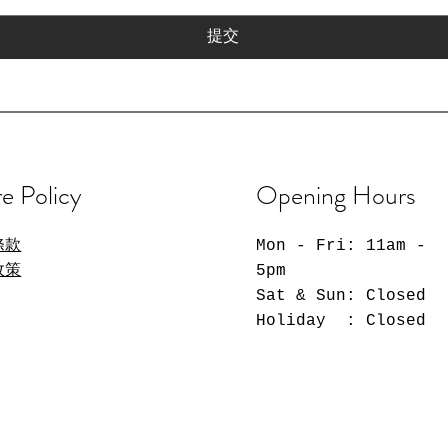
提交
e Policy
Opening Hours
條款
Mon - Fri: 11am -
政策
5pm
​​Sat​ & Sun: Closed
​Holiday : Closed