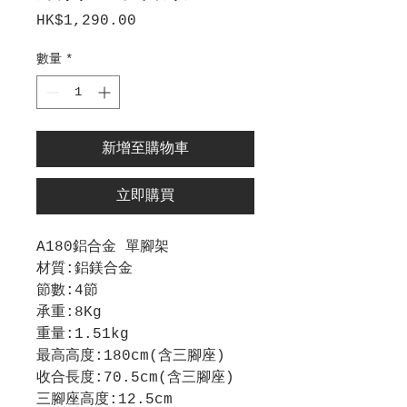
HK$1,290.00
價
格
數量
*
新增至購物車
立即購買
A180鋁合金 單腳架
材質:鋁鎂合金
節數:4節
承重:8Kg
重量:1.51kg
最高高度:180cm(含三腳座)
收合長度:70.5cm(含三腳座)
三腳座高度:12.5cm