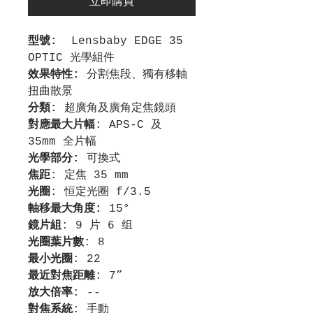
立即購買
型號:
Lensbaby EDGE 35
OPTIC 光學組件
效果特性:
分割焦段、獨有移軸
扭曲散景
分類:
超廣角及廣角定焦鏡頭
對應最大片幅
: APS-C 及
35mm 全片幅
光學部分:
可換式
焦距
: 定焦 35 mm
光圈
: 恒定光圈 f/3.5
軸移最大角度:
15°
鏡片組
: 9 片 6 组
光圈葉片數
: 8
最小光圈
: 22
最近對焦距離
: 7”
放大倍率
: --
對焦系統
: 手動