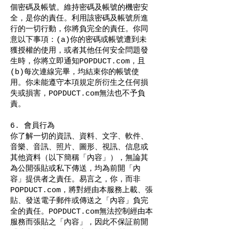
個密碼及帳號。維持密碼及帳號的機密安
全，是你的責任。利用該密碼及帳號所進
行的一切行動，你將負完全的責任。你同
意以下事項：(a)你的密碼或帳號遭到未
獲授權的使用，或者其他任何安全問題發
生時，你將立即通知POPDUCT.com，且
(b)每次連線完畢，均結束你的帳號使
用。你未能遵守本項規定所衍生之任何損
失或損害，POPDUCT.com無法也不予負
責。
6. 會員行為
你了解一切的資訊、資料、文字、軟件、
音樂、音訊、照片、圖形、視訊、信息或
其他資料（以下簡稱「內容」），無論其
為公開張貼或私下傳送，均為前開「內
容」提供者之責任。易言之，你，而非
POPDUCT.com，將對經由本服務上載、張
貼、發送電子郵件或傳送之「內容」負完
全的責任。POPDUCT.com無法控制經由本
服務而張貼之「內容」，因此不保証前開