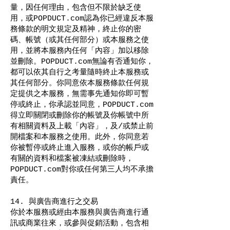
量，因任何理由，包含但不限於缺乏使
用，或POPDUCT.com認為你已經違反本服
務條款的明文規定及精神，終止你的密
碼、帳號（或其任何部分）或本服務之使
用，並將本服務內任何「內容」加以移除
並刪除。POPDUCT.com無論有否通知你，
都可以依其自行之考量隨時終止本服務或
其任何部分。你同意依本服務條款任何規
定提供之本服務，無需事先通知你即可暫
停或終止，你承認並同意，POPDUCT.com
得立即關閉或刪除你的帳號及你帳號中所
有相關資料及上載「內容」，及/或禁止前
開檔案和本服務之使用。此外，你同意若
你被暫停或終止進入服務，或你的帳戶或
有關的資料和檔案被凍結或刪除時，
POPDUCT.com對你或任何第三人均不承擔
責任。
14. 與廣告商進行之交易
你於本服務或經由本服務與廣告商進行通
訊或商業往來，或參與促銷活動，包含相