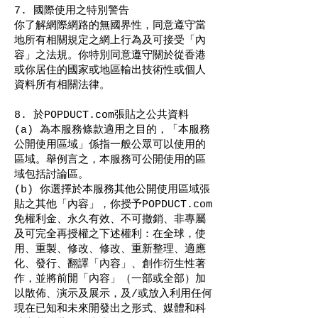
7. 國際使用之特別警告
你了解網際網路的無國界性，同意遵守當
地所有相關規定之網上行為及可接受「內
容」之法規。你特別同意遵守關於從香港
或你居住的國家或地區輸出技術性或個人
資料所有相關法律。
8. 於POPDUCT.com張貼之公共資料
(a) 為本服務條款適用之目的，「本服務
公開使用區域」係指一般公眾可以使用的
區域。舉例言之，本服務可公開使用的區
域包括討論區。
(b) 你選擇於本服務其他公開使用區域張
貼之其他「內容」，你授予POPDUCT.com
免權利金、永久有效、不可撤銷、非專屬
及可完全再授權之下述權利：在全球，使
用、重製、修改、修改、重新整理、適應
化、發行、翻譯「內容」、創作衍生性著
作，並將前開「內容」（一部或全部）加
以散佈、演示及展示，及/或放入利用任何
現在已知和未來開發出之形式、媒體和科