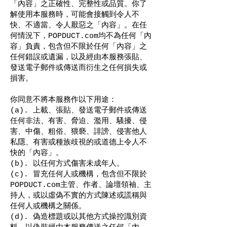
「內容」之正確性、完整性或品質。你了
解使用本服務時，可能會接觸到令人不
快、不適當、令人厭惡之「內容」。在任
何情況下，POPDUCT.com均不為任何「內
容」負責，包含但不限於任何「內容」之
任何錯誤或遺漏，以及經由本服務張貼、
發送電子郵件或傳送而衍生之任何損失或
損害。
你同意不將本服務作以下用途：
(a). 上載、張貼、發送電子郵件或傳送
任何非法、有害、脅迫、濫用、騷擾、侵
害、中傷、粗俗、猥褻、誹謗、侵害他人
私隱、有害或種族歧視的或道德上令人不
快的「內容」。
(b). 以任何方式傷害未成年人。
(c). 冒充任何人或機構，包含但不限於
POPDUCT.com主管、作者、論壇領袖、主
持人，或以虛偽不實的方式陳述或謊稱與
任何人或機構之關係。
(d). 偽造標題或以其他方式操控識別資