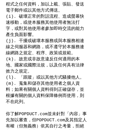
程式之任何資料，加以上載、張貼、發送
電子郵件或以其他方式傳送。
(i). 破壞正常的對話流程、造成螢幕快
速移動，或使本服務其他使用者無法打
字，或對其他使用者參加即時交流的能力
產生負面影響。
(j). 干擾或破壞本服務或與本服務相連
線之伺服器和網路，或不遵守於本服務連
線網路之規定、程序、政策或規範。
(k). 故意或非故意違反任何適用的本
地、國家或國際法規，以及任何具有法律
效力之規定。
(l). 「跟蹤」或以其他方式騷擾他人。
(m). 蒐集和儲存其他使用者之個人資
料；如果有關個人資料得到正確儲存，並
根據有關的個人資料保障條例而使用，則
不在此列。
你了解POPDUCT.com並未針對「內容」事
先加以審查，但POPDUCT.com及其指定人
有權（但無義務）依其自行之考量，拒絕