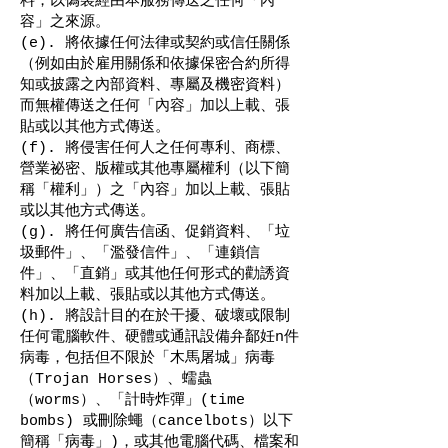
料，以偽裝經由本服務傳送之任何「內
容」之來源。
(e). 將依據任何法律或契約或信任關係
（例如由於雇用關係和依據保密合約所得
知或披露之內部資料、專屬及機密資料）
而無權傳送之任何「內容」加以上載、張
貼或以其他方式傳送。
(f). 將侵害任何人之任何專利、商標、
營業祕密、版權或其他專屬權利（以下簡
稱「權利」）之「內容」加以上載、張貼
或以其他方式傳送。
(g). 將任何廣告信函、促銷資料、「垃
圾郵件」、「濫發信件」、「連鎖信
件」、「直銷」或其他任何形式的勸誘資
料加以上載、張貼或以其他方式傳送。
(h). 將設計目的在於干擾、破壞或限制
任何電腦軟件、硬體或通訊設備弁鄐妊n件
病毒，包括但不限於「木馬屠城」病毒
（Trojan Horses）、蠕蟲
（worms）、「計時炸彈」(time
bombs) 或刪除蠅（cancelbots）以下
簡稱「病毒」)，或其他電腦代碼、檔案和