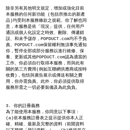
除非另有其他明文規定，增加或強化目前
本服務的任何新功能 (包括所推出的新產
品)均受到本服務條款之規範。你了解也同
意，本服務是依「現況」提供，任何用戶
通訊或個人化設定之時效、刪除、傳遞錯
誤、和未予儲存，POPDUCT.com均不予負
責。POPDUCT.com保留權利無須事先通知
你，暫停全部或部分服務以進行維修、保
養、更新或其他POPDUCT.com認為適當的
工作。你必須自行取得本服務，而與此有
關的第三方費用(例如互聯網供應商或按時
收費)，包恬與廣告展示或傳送有關之費
用，你亦需負責。此外，你必須提供取得
服務所需之一切必要裝備及為此負負。
3. 你的註冊義務
為了能使用本服務，你同意以下事項：
(a)依本服務註冊表之提示提供你本人正
確、精確、最新及完整的資料（前開資料