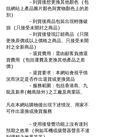
－到貨後想更換其他顏色 (包
括網站上產品圖片顏色與實物顏色上的差
別)
－到貨後商品包裝出現輕微破
損 (只接受未開封之商品)
－到貨後發現訂錯商品 (只限
更換原價或以上價格之商品、只接受未開
封之全新商品)
－退貨費用：需由顧客負擔退
貨費用 (包括運費及更換其他產品之差
價)
－退貨要求：本網站會視乎情
況而決定是否作出退貨或更換貨品
－服務範圍：包括香港島、九
龍及新界(離島除外)之工廠及商業區。
凡在本網站購物後出現下述情況、用家不
可作出退換或換貨服務
－使用後發覺功能上沒有達到
預期之效果 (例如耳機或揚聲器聲音不達