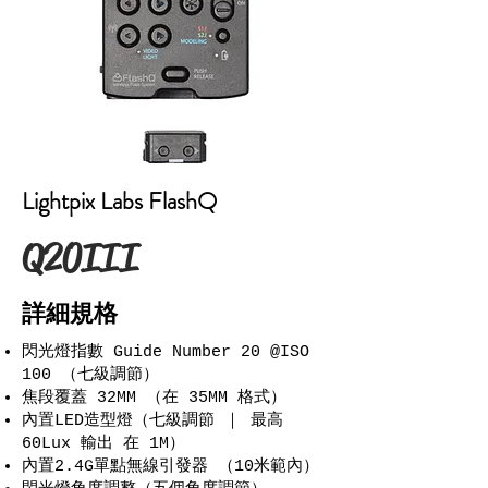
Lightpix Labs FLASHQ FM2 的
產品外觀介紹 正面是閃光燈的燈泡，
下面是一個隠藏的擴散濾板，側面是
光...
Lightpix Labs FlashQ
Q20III
​詳細規格
閃光燈指數 Guide Number 20 @ISO
100 （七級調節）
焦段覆蓋 32MM （在 35MM 格式）
內置LED造型燈（七級調節 ｜ 最高
60Lux 輸出 在 1M）
內置2.4G單點無線引發器 （10米範內）