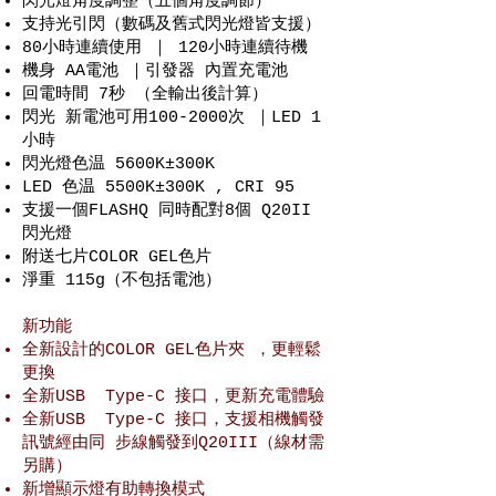
閃光燈角度調整（五個角度調節）
支持光引閃（數碼及舊式閃光燈皆支援）
80小時連續使用 ｜ 120小時連續待機
機身 AA電池 ｜引發器 內置充電池
回電時間 7秒 （全輸出後計算）
閃光 新電池可用100-2000次 ｜LED 1
小時
閃光燈色温 5600K±300K
LED 色温 5500K±300K , CRI 95
支援一個FLASHQ 同時配對8個 Q20II
閃光燈
附送七片COLOR GEL色片
淨重 115g（不包括電池）
新功能
全新設計的COLOR GEL色片夾 ，更輕鬆
更換
全新USB Type-C 接口，更新充電體驗
全新USB Type-C 接口，支援相機觸發
訊號經由同 步線觸發到Q20III（線材需
另購）
新增顯示燈有助轉換模式