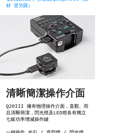
材 需另購）
清𥇦簡潔操作介面
Q20III 擁有物理操作介面，直觀、而
且清𥇦簡潔，閃光燈及LED燈各有獨立
七級功率增減操作鍵
一鍵操作 光引 / 造型燈 / 閃光燈