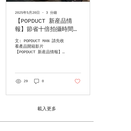
2025年5月20日
∙
3
分鐘
【POPDUCT 新産品情
報】節省十倍拍攝時間方
案，IFOOTAGE絕密新産
文: POPDUCT MAN 請先收
品，KOMODO K7 液壓雲
看產品開箱影片
【POPDUCT 新産品情報】
台、SEASTAR Q1快拆工
節省十倍拍攝時間方案，
具、GAZELLE TC9 腳架
ifootage絕密新産品，
Komodo K7 液壓雲台、
香港優先曝光
Seastar Q1快拆工具、
Gazelle TC9 腳架香港優
29
0
先曝光 ifootage...
載入更多