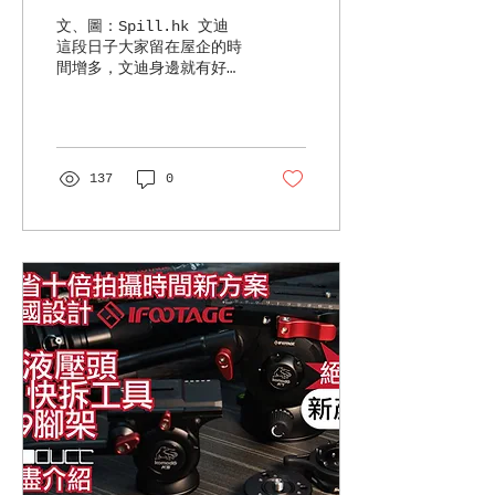
LABS FLASHQ Q20II
文、圖：Spill.hk 文迪
小巧閃燈強大功能
這段日子大家留在屋企的時
間增多，文迪身邊就有好幾
個朋友不停砌模型，幾乎一
日一兩個。砌好自己的傑作
之後除了擺設裝飾之外，有
沒有想過幫它們影一些靚
相？今次就同大家分享一下
137
0
一些簡單的拍攝技巧，以
FlashQ Q20II...