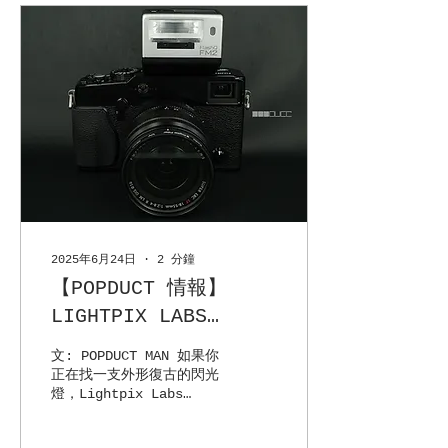
2025年6月24日
∙
2
分鐘
【POPDUCT 情報】
LIGHTPIX LABS
FLASHQ FM2 復古遙控
文: POPDUCT MAN 如果你
小閃光燈曝光
正在找一支外形復古的閃光
燈，Lightpix Labs
FLASHQ FM2 是你絕對心動
的一支口袋閃光燈 以下先