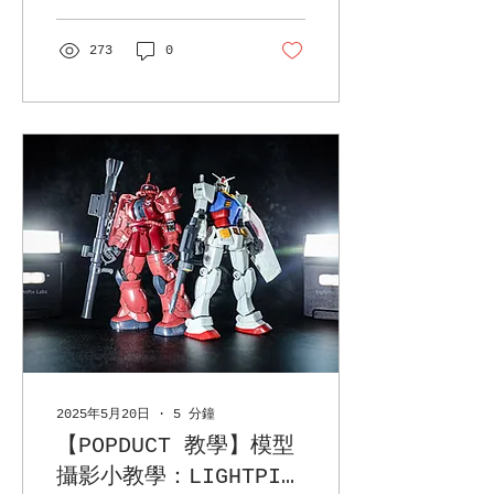
看看Lightpix Labs
FLASHQ FM2 的產品外觀介
紹 正面是閃光燈的燈泡，
273
0
下面是一個隠藏的擴散濾
板，側面是光...
2025年5月20日
∙
5
分鐘
【POPDUCT 教學】模型
攝影小教學：LIGHTPIX