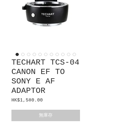
TECHART TCS-04
CANON EF TO
SONY E AF
ADAPTOR
HK$1,580.00
價
格
無庫存