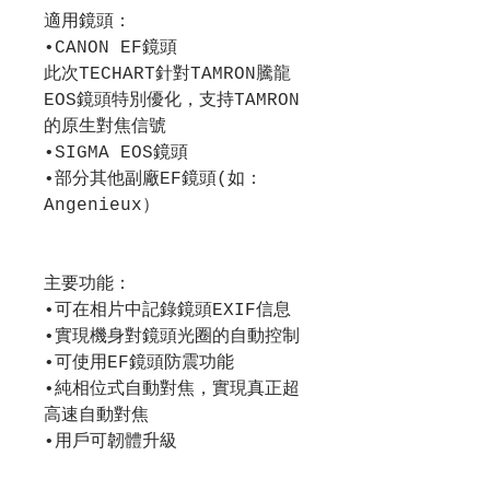
適用鏡頭：
•CANON EF鏡頭
此次TECHART針對TAMRON騰龍
EOS鏡頭特別優化，支持TAMRON
的原生對焦信號
•SIGMA EOS鏡頭
•部分其他副廠EF鏡頭(如：
Angenieux）
主要功能：
•可在相片中記錄鏡頭EXIF信息
•實現機身對鏡頭光圈的自動控制
•可使用EF鏡頭防震功能
•純相位式自動對焦，實現真正超
高速自動對焦
•用戶可韌體升級