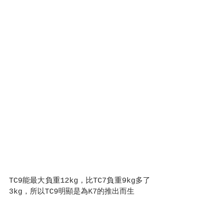
TC9能最大負重12kg，比TC7負重9kg多了
3kg，所以TC9明顯是為K7的推出而生