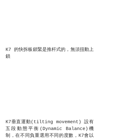
K7 的快拆板鎖緊是推杆式的，無須扭動上
鎖
K7垂直運動(tilting movement) 設有
五段動態平衡(Dynamic Balance)機
制，在不同負重選用不同的度數，K7會以