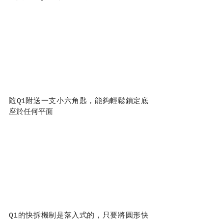
隨Q1附送一支小六角匙，能夠輕鬆鎖定底
座於任何平面
Q1的快拆機制是落入式的，只要將圓形快