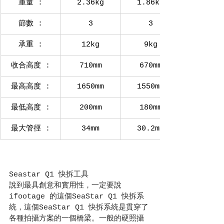
重量 :
2.36kg
1.86kg
節數 :
3
3
承重 :
12kg
9kg
收合高度 :
710mm
670mm
最高高度 :
1650mm
1550mm
最低高度 :
200mm
180mm
最大管徑 :
34mm
30.2mm
Seastar Q1 快拆工具
說到最具創意和實用性，一定要說
ifootage 的這個SeaStar Q1 快拆系
統，這個SeaStar Q1 快拆系統是貫穿了
各種拍攝方案的一個橋梁。一般的硬照攝