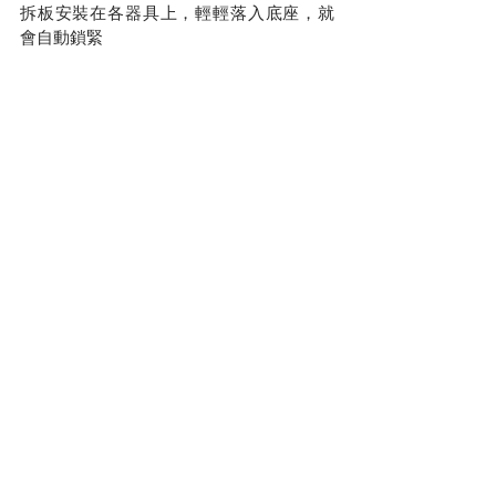
拆板安裝在各器具上，輕輕落入底座，就
會自動鎖緊