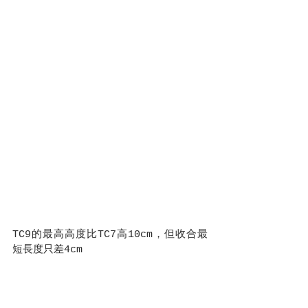
TC9的最高高度比TC7高10cm，但收合最
短長度只差4cm