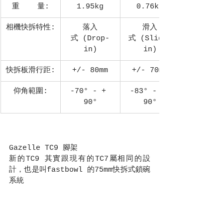
重    量:
1.95kg
0.76kg
相機快拆特性:
落入
滑入
式 (Drop-
式 (Slide-
in)
in)
快拆板滑行距:
+/- 80mm
+/- 70mm
仰角範圍:
-70° - + 
-83° - + 
90°
90°
Gazelle TC9 腳架
新的TC9 其實跟現有的TC7屬相同的設
計，也是叫fastbowl 的75mm快拆式鎖碗
系統