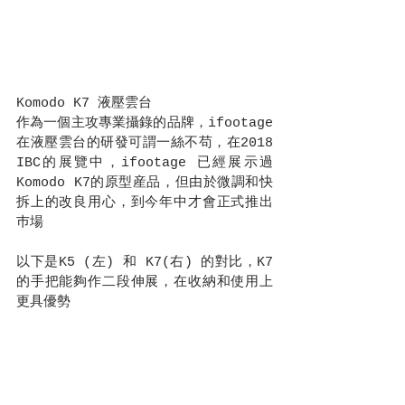
Komodo K7 液壓雲台
作為一個主攻專業攝錄的品牌，ifootage 
在液壓雲台的研發可謂一絲不苟，在2018 
IBC的展覽中，ifootage 已經展示過
Komodo K7的原型産品，但由於微調和快
拆上的改良用心，到今年中才會正式推出
巿場
以下是K5 (左) 和 K7(右) 的對比，K7
的手把能夠作二段伸展，在收納和使用上
更具優勢